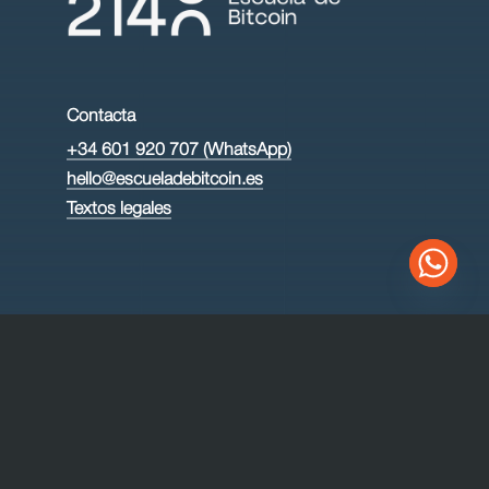
Contacta
+34 601 920 707 (WhatsApp)
hello@escueladebitcoin.es
Textos legales