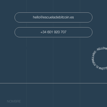
hello@escueladebitcoin.es
+34 601 920 707