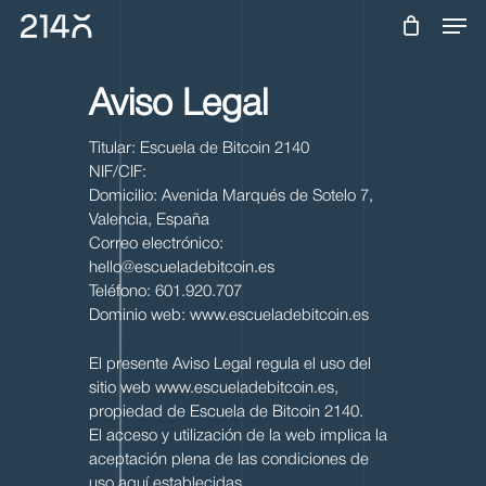
Skip
Men
to
main
content
Aviso Legal
Titular: Escuela de Bitcoin 2140
NIF/CIF:
Domicilio: Avenida Marqués de Sotelo 7,
Valencia, España
Correo electrónico:
hello@escueladebitcoin.es
Teléfono: 601.920.707
Dominio web: www.escueladebitcoin.es
El presente Aviso Legal regula el uso del
sitio web www.escueladebitcoin.es,
propiedad de Escuela de Bitcoin 2140.
El acceso y utilización de la web implica la
aceptación plena de las condiciones de
uso aquí establecidas.